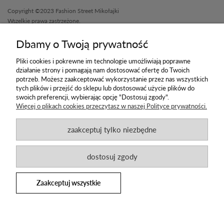
859,00 zł
Copyright ©2023 Fashion Street Mikołajki
Wszelkie prawa zastrzeżone.
Zakupy
Dbamy o Twoją prywatność
Social media
Pliki cookies i pokrewne im technologie umożliwiają poprawne
działanie strony i pomagają nam dostosować ofertę do Twoich
Informacje
potrzeb. Możesz zaakceptować wykorzystanie przez nas wszystkich
tych plików i przejść do sklepu lub dostosować użycie plików do
Newsletter
swoich preferencji, wybierając opcję "Dostosuj zgody".
Więcej o plikach cookies przeczytasz w naszej Polityce prywatności.
Zapisz się na newsletter i pierwszy otrzymuj
informacje o nowych promocjach
zaakceptuj tylko niezbędne
i produktach
dostosuj zgody
Zaakceptuj wszystkie
Projekt i wykonanie: