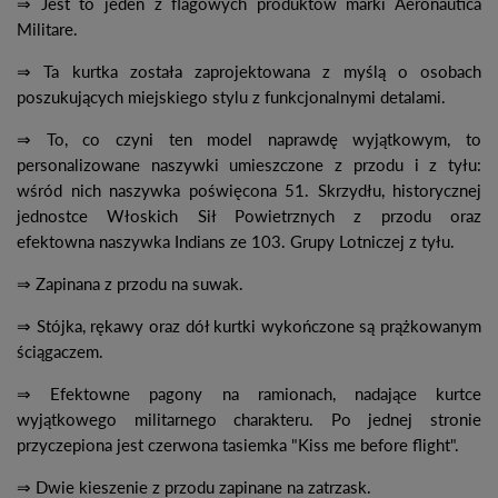
⇒ Jest to jeden z flagowych produktów marki Aeronautica
Militare.
⇒ Ta kurtka została zaprojektowana z myślą o osobach
poszukujących miejskiego stylu z funkcjonalnymi detalami.
⇒ To, co czyni ten model naprawdę wyjątkowym, to
personalizowane naszywki umieszczone z przodu i z tyłu:
wśród nich naszywka poświęcona 51. Skrzydłu, historycznej
jednostce Włoskich Sił Powietrznych z przodu oraz
efektowna naszywka Indians ze 103. Grupy Lotniczej z tyłu.
⇒ Zapinana z przodu na suwak.
⇒ Stójka, rękawy oraz dół kurtki wykończone są prążkowanym
ściągaczem.
⇒ Efektowne pagony na ramionach, nadające kurtce
wyjątkowego militarnego charakteru. Po jednej stronie
przyczepiona jest czerwona tasiemka "Kiss me before flight".
⇒ Dwie kieszenie z przodu zapinane na zatrzask.