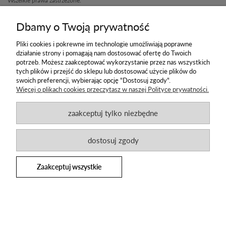
Wszelkie prawa zastrzeżone.
Zakupy
Dbamy o Twoją prywatność
Social media
Pliki cookies i pokrewne im technologie umożliwiają poprawne
działanie strony i pomagają nam dostosować ofertę do Twoich
Informacje
potrzeb. Możesz zaakceptować wykorzystanie przez nas wszystkich
tych plików i przejść do sklepu lub dostosować użycie plików do
Newsletter
swoich preferencji, wybierając opcję "Dostosuj zgody".
Więcej o plikach cookies przeczytasz w naszej Polityce prywatności.
Zapisz się na newsletter i pierwszy otrzymuj
informacje o nowych promocjach
zaakceptuj tylko niezbędne
i produktach
dostosuj zgody
Zaakceptuj wszystkie
Projekt i wykonanie: