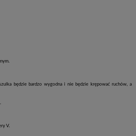
lonym.
szulka będzie bardzo wygodna i nie będzie krępować ruchów, a
i.
ery V.