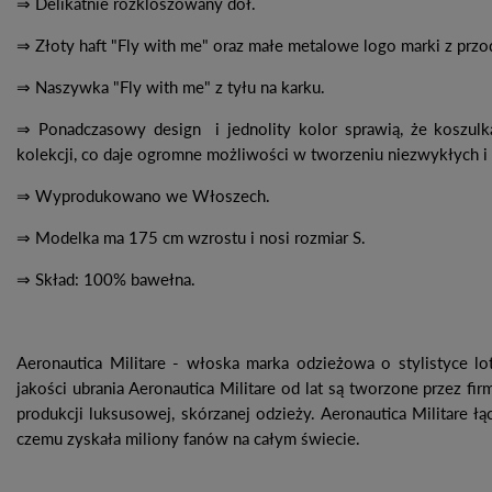
⇒ Delikatnie rozkloszowany dół.
⇒ Złoty haft "Fly with me" oraz małe metalowe logo marki z przo
⇒ Naszywka "Fly with me" z tyłu na karku.
⇒ Ponadczasowy design i jednolity kolor sprawią, że koszul
kolekcji, co daje ogromne możliwości w tworzeniu niezwykłych i p
⇒ Wyprodukowano we Włoszech.
⇒ Modelka ma 175 cm wzrostu i nosi rozmiar S.
⇒ Skład: 100% bawełna.
Aeronautica Militare - włoska marka odzieżowa o stylistyce l
jakości ubrania Aeronautica Militare od lat są tworzone przez fi
produkcji luksusowej, skórzanej odzieży. Aeronautica Militare ł
czemu zyskała miliony fanów na całym świecie.