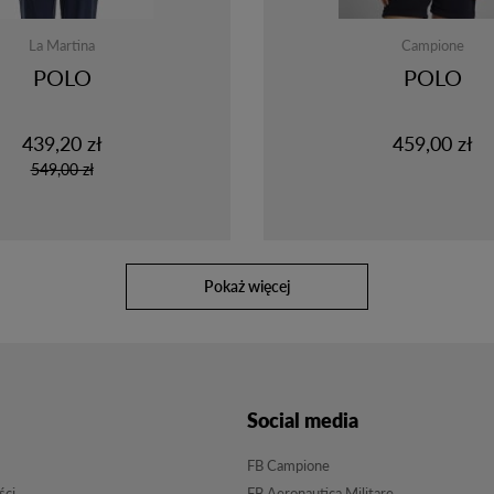
La Martina
Campione
POLO
POLO
439,20 zł
459,00 zł
549,00 zł
pokaż więcej
Social media
FB Campione
ści
FB Aeronautica Militare