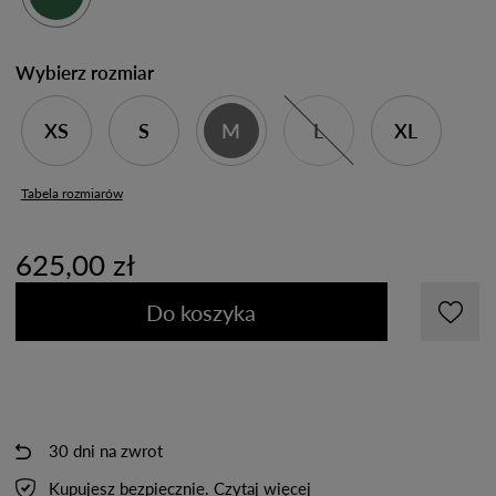
Wybierz rozmiar
XS
S
M
L
XL
Tabela rozmiarów
625,00 zł
Do koszyka
30 dni na zwrot
Kupujesz bezpiecznie.
Czytaj więcej